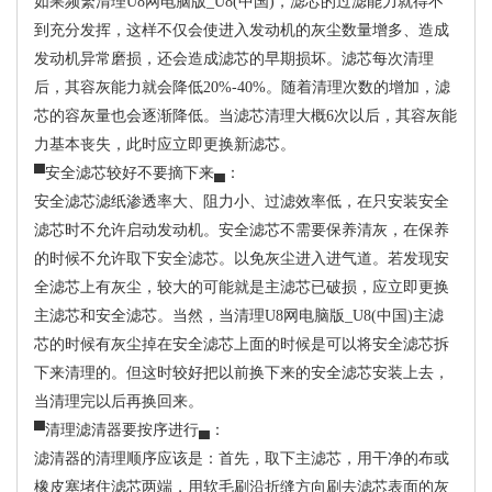
如果频繁清理U8网电脑版_U8(中国)，滤芯的过滤能力就得不
到充分发挥，这样不仅会使进入发动机的灰尘数量增多、造成
发动机异常磨损，还会造成滤芯的早期损坏。滤芯每次清理
后，其容灰能力就会降低20%-40%。随着清理次数的增加，滤
芯的容灰量也会逐渐降低。当滤芯清理大概6次以后，其容灰能
力基本丧失，此时应立即更换新滤芯。
▀安全滤芯较好不要摘下来▄：
安全滤芯滤纸渗透率大、阻力小、过滤效率低，在只安装安全
滤芯时不允许启动发动机。安全滤芯不需要保养清灰，在保养
的时候不允许取下安全滤芯。以免灰尘进入进气道。若发现安
全滤芯上有灰尘，较大的可能就是主滤芯已破损，应立即更换
主滤芯和安全滤芯。当然，当清理U8网电脑版_U8(中国)主滤
芯的时候有灰尘掉在安全滤芯上面的时候是可以将安全滤芯拆
下来清理的。但这时较好把以前换下来的安全滤芯安装上去，
当清理完以后再换回来。
▀清理滤清器要按序进行▄：
滤清器的清理顺序应该是：首先，取下主滤芯，用干净的布或
橡皮塞堵住滤芯两端，用软毛刷沿折缝方向刷去滤芯表面的灰