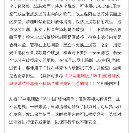
尘，轻轻敲击滤芯端面，使灰尘脱落。可使用0.2-0.3MPa压缩
空气或皮老虎从滤芯由内向外吹气，吹去黏附在滤芯外表面上
的灰尘。清理时禁止使用液体清洗，以防止滤芯粘附灰尘，造
成滤芯阻塞。其次，检查主滤芯是否破损。上、下端面是否翘
曲不平；检查主滤芯橡胶密封圈是否破损；检查主滤芯内侧是
否有灰尘。若存在上述问题，应立即更换主滤芯。之后，用强
光手电筒检查滤芯是否破损。检查时不要拆下安全滤芯，若安
全滤芯有破损应立即更换。在清理U8网电脑版_U8(中国)壳体
过程中，要使用干净抹布将壳体内壁擦拭干净，并检查排尘阀
是否正常排尘。【具体可参考《
U8网电脑版_U8(中国)过滤效
率测试结果总是不精确？或许是它们惹的祸！
》的相关内容】
别看U8网电脑版_U8(中国)结构简单，但保养却大有讲究，且
不容忽视。一般来说，当滤清器达到终了阻力时，对应指示灯
会发亮，发出保养信号，这时候用户便可以根据经验，选择对
滤清器进行保养或更换，以保障行车效率和安全。