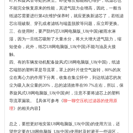
叶片和旋风管等处的灰尘。即使每次都能精心维护，纸滤芯也
不能完全恢复原来的性能，其进气阻力会增高，因此，一般当
纸滤芯需要进行第4次维护保养时，就应更换新滤芯了，若纸滤
芯出现破裂、穿孔或者滤纸与端盖脱胶等问题，应立即更换。
三、在使用时，要严防约芯U8网电脑版_U8(中国)被雨水淋
湿，因为一旦纸芯吸附了大量水分，将大大增大进气阻力，缩
短使命，此外，纸芯U8网电脑版_U8(中国)不能与油及火接
触。
四、有的车辆发动机配备旋风式U8网电脑版_U8(中国)，纸滤
芯端部的塑料罩是导流罩，罩上的叶片使空气旋转，80%的灰
尘在离心力的作用下分离，收集在集尘怀中，到达纸滤芯的灰
尘为吸入灰尘量的20%，总的滤清效率在99.7%左右，所以，保
养旋风式U8网电脑版_U8(中国)时，注意不要将滤芯上的塑料
导流罩漏装。【具体可参考《
聊一聊空压机过滤器的使用原
理
》的相关内容】
总之，要想更好地安装U8网电脑版_U8(中国)的使用方法，还
望您定要在U8网电脑版_U8(中国)使用时及时避开一些误区，