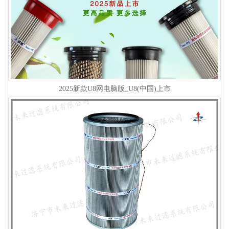
2025新款U8网电脑版_U8(中国)上市