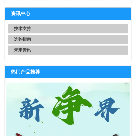
资讯中心
技术支持
选购指南
未来资讯
热门产品推荐