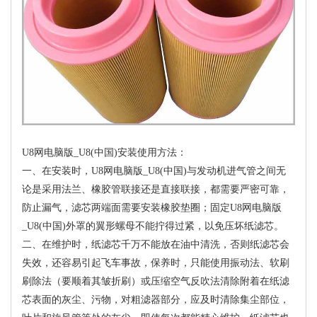
U8网电脑版_U8(中国)安装使用方法：
一、在安装时，U8网电脑版_U8(中国)与发动机进气管之间无
论是采用法兰、橡胶管联接还是直接联接，都需要严密可靠，
防止漏气，滤芯两端面需要安装橡胶垫圈；固定U8网电脑版
_U8(中国)外罩的翼形螺母不能拧得过紧，以免压坏纸滤芯。
二、在维护时，纸滤芯千万不能放在油中清洗，否则纸滤芯会
失效，还容易引起飞车事故，保养时，只能使用振动法、软刷
刷除法（要顺着其皱折刷）或压缩空气反吹法清除附着在纸滤
芯表面的灰尘、污物，对粗滤器部分，应及时清除集尘部位，