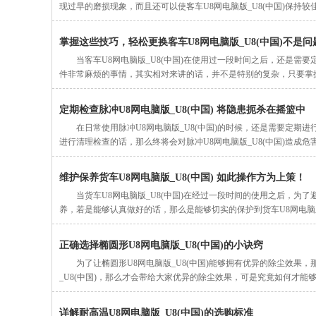
现过早的磨损现象，而且还可以使客车U8网电脑版_U8(中国)保持
掌握这些技巧，轻松更换客车U8网电脑版_U8(中国)不是问
当客车U8网电脑版_U8(中国)在使用过一段时间之后，还是需要
件非常麻烦的事情，其实相对来讲的话，并不是特别的复杂，只要掌
定期检查脉冲U8网电脑版_U8(中国) 将隐患扼杀在摇篮中
在日常使用脉冲U8网电脑版_U8(中国)的时候，还是需要定
进行清理检查的话，那么终将会对脉冲U8网电脑版_U8(中国)造成
维护保养货车U8网电脑版_U8(中国) 如此操作方为上策！
当货车U8网电脑版_U8(中国)在经过一段时间的使用之后，
养，若是能够认真做好的话，那么是能够切实的保护到货车U8网电脑版
正确选择椭圆形U8网电脑版_U8(中国)的小诀窍
为了让椭圆形U8网电脑版_U8(中国)能够拥有优异的除尘效
_U8(中国)，那么才会带给大家优异的除尘效果，可是究竟如何才能
详解耐高温U8网电脑版_U8(中国)的选购标准