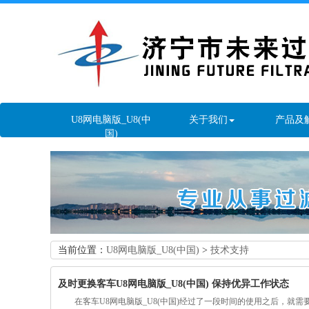
U8网电脑版_U8(中
关于我们
产品及
国)
当前位置：
U8网电脑版_U8(中国)
>
技术支持
及时更换客车U8网电脑版_U8(中国) 保持优异工作状态
在客车U8网电脑版_U8(中国)经过了一段时间的使用之后，