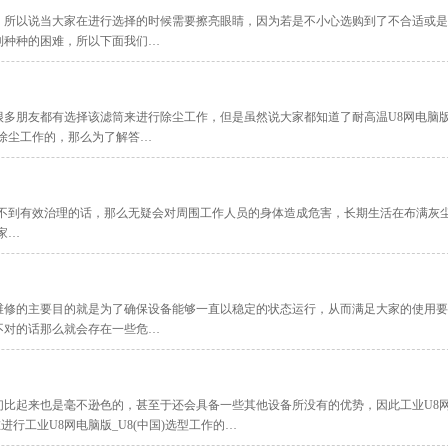
很多，所以说当大家在进行选择的时候需要擦亮眼睛，因为若是不小心选购到了不合适或
遇到种种的困难，所以下面我们…
很多朋友都有选择该滤筒来进行除尘工作，但是虽然说大家都知道了耐高温U8网电脑版_
除尘工作的，那么为了解答…
不到有效治理的话，那么无疑会对周围工作人员的身体造成危害，长期生活在布满灰
家…
进行维修的主要目的就是为了确保设备能够一直以稳定的状态运行，从而满足大家的使用
法不对的话那么就会存在一些危…
他们比起来也是毫不逊色的，甚至于还会具备一些其他设备所没有的优势，因此工业U8
进行工业U8网电脑版_U8(中国)选型工作的…