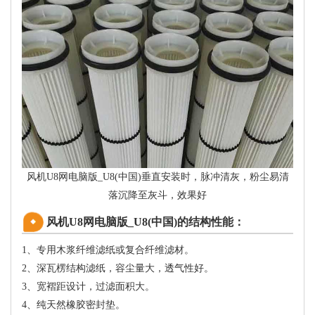
风机U8网电脑版_U8(中国)垂直安装时，脉冲清灰，粉尘易清
落沉降至灰斗，效果好
风机U8网电脑版_U8(中国)的结构性能：
1、专用木浆纤维滤纸或复合纤维滤材。
2、深瓦楞结构滤纸，容尘量大，透气性好。
3、宽褶距设计，过滤面积大。
4、纯天然橡胶密封垫。