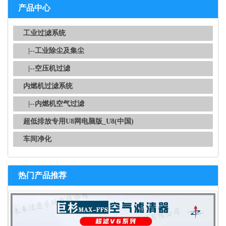
产品中心
工业过滤系统
|--工业除尘及集尘
|--空压机过滤
内燃机过滤系统
|--内燃机空气过滤
超低排放专用U8网电脑版_U8(中国)
车间净化
热门产品推荐