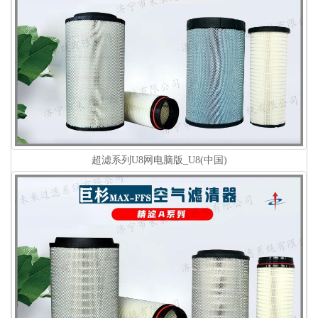
超滤系列U8网电脑版_U8(中国)