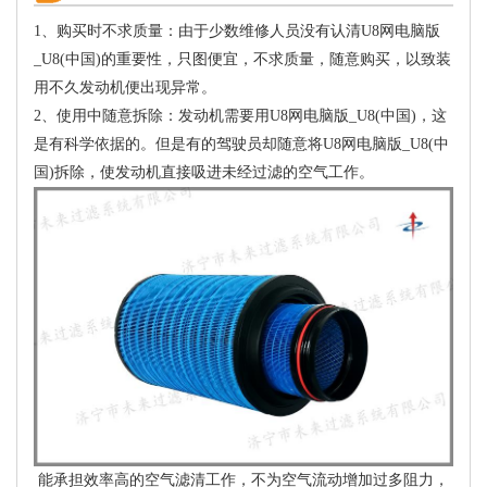
1、购买时不求质量：由于少数维修人员没有认清U8网电脑版
_U8(中国)的重要性，只图便宜，不求质量，随意购买，以致装
用不久发动机便出现异常。
2、使用中随意拆除：发动机需要用U8网电脑版_U8(中国)，这
是有科学依据的。但是有的驾驶员却随意将U8网电脑版_U8(中
国)拆除，使发动机直接吸进未经过滤的空气工作。
能承担效率高的空气滤清工作，不为空气流动增加过多阻力，