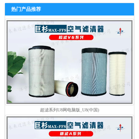
热门产品推荐
超滤系列U8网电脑版_U8(中国)