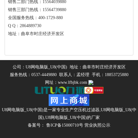
销售二部门热线：15564039880
销售三部门热线：15564739880
全国服务热线：400-1729-880
Q Q：2864889730
地址：曲阜市时庄经济开发区
公司：U8网电脑版_U8(中国) 地址：曲阜市时庄经济开发区
服务热线：0537-4449880 联系人：孟经理 手机：18853725880
网址：www.lfbjbk.com
U8网电脑版_U8(中国)是一家专业生产
空压机过滤器
,
U8网电脑版_U8(中
国)
,
U8网电脑版_U8(中国)
的厂家
备案号：
鲁ICP备15000710号
营业执照公示