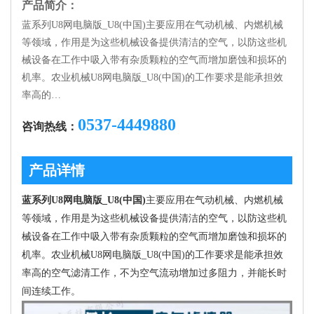
产品简介：
蓝系列U8网电脑版_U8(中国)主要应用在气动机械、内燃机械
等领域，作用是为这些机械设备提供清洁的空气，以防这些机
械设备在工作中吸入带有杂质颗粒的空气而增加磨蚀和损坏的
机率。农业机械U8网电脑版_U8(中国)的工作要求是能承担效
率高的…
0537-4449880
咨询热线：
产品详情
蓝系列U8网电脑版_U8(中国)
主要应用在气动机械、内燃机械
等领域，作用是为这些机械设备提供清洁的空气，以防这些机
械设备在工作中吸入带有杂质颗粒的空气而增加磨蚀和损坏的
机率。农业机械U8网电脑版_U8(中国)的工作要求是能承担效
率高的空气滤清工作，不为空气流动增加过多阻力，并能长时
间连续工作。